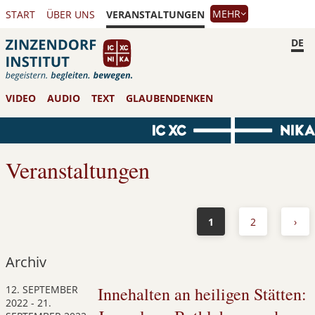
MEHR
START
ÜBER UNS
VERANSTALTUNGEN
DE
VIDEO
AUDIO
TEXT
GLAUBENDENKEN
Veranstaltungen
1
2
›
Archiv
12. SEPTEMBER
Innehalten an heiligen Stätten:
2022
-
21.