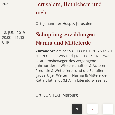
Jerusalem, Bethlehem und
2021
mehr
Ort: Johanniter-Hospiz, Jerusalem
18. JUNI 2019
Schöpfungserzählungen:
20:00 - 21:30
Narnia und Mittelerde
UHR
Zinzendorf
Seminar
S C H Ö P F U N G S M Y T
H E N C. S. LEWIS und J.R.R. TOLKIEN – Zwei
GLaubensbeweger des vergangenen
Jahrhunderts; Wissenschaftler & Autoren,
Freunde & Wetteiferer und die Schaffer
großartiger Welten – Narnia & Mittelerde.
Katja Bluthardt (M.A. in Literaturwissensch
…
Ort: CON:TEXT, Marburg
1
2
›