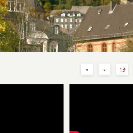
«
‹
13