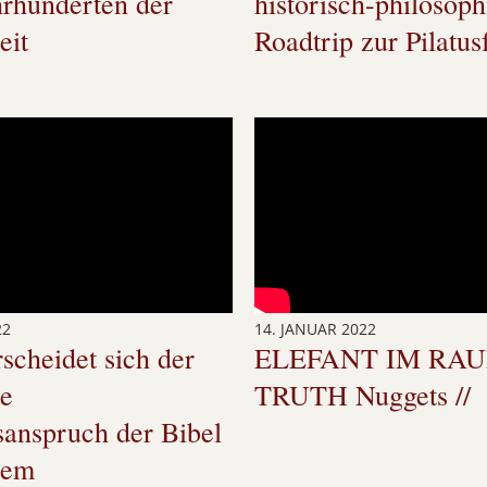
hrhunderten der
historisch-philosoph
eit
Roadtrip zur Pilatus
22
14. JANUAR 2022
scheidet sich der
ELEFANT IM RAUM
he
TRUTH Nuggets //
anspruch der Bibel
rem