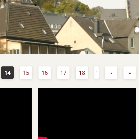
…
14
15
16
17
18
›
»