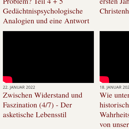
Problem? Teil 4 + 5
ersten Ja
Gedächtnispsychologische
Christenh
Analogien und eine Antwort
22. JANUAR 2022
18. JANUAR 20
Zwischen Widerstand und
Wie unter
Faszination (4/7) - Der
historisc
asketische Lebensstil
Wahrheits
von unse