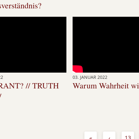
verständnis?
22
03. JANUAR 2022
RANT? // TRUTH
Warum Wahrheit wic
/
«
‹
13