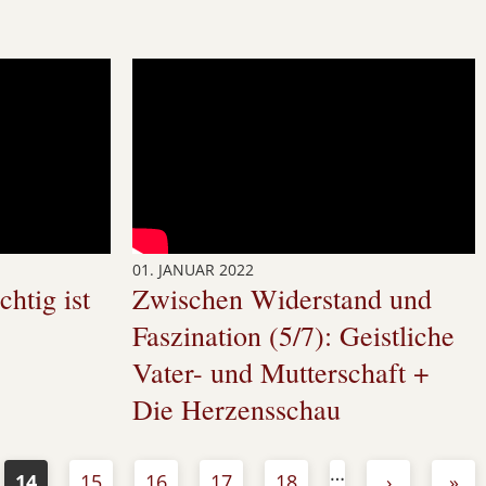
01. JANUAR 2022
htig ist
Zwischen Widerstand und
Faszination (5/7): Geistliche
Vater- und Mutterschaft +
Die Herzensschau
…
14
15
16
17
18
›
»