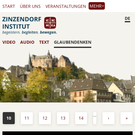
MEHR
START
ÜBER UNS
VERANSTALTUNGEN
DE
VIDEO
AUDIO
TEXT
GLAUBENDENKEN
…
10
11
12
13
14
›
»