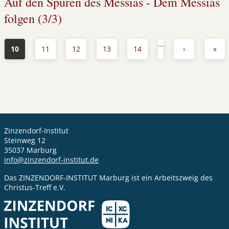
Auf den Spuren des Messias - Dem Messias
folgen (3/3)
…
10
11
12
13
14
›
»
Zinzendorf-Institut
Steinweg 12
35037 Marburg
info@zinzendorf-institut.de
Das ZINZENDORF-INSTITUT Marburg ist ein Arbeitszweig des
Christus-Treff e.V.